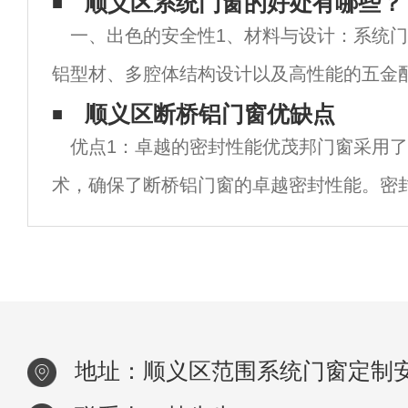
的家居生活。并且顺义区断桥铝门窗能进行
顺义区系统门窗的好处有哪些？
一、出色的安全性1、材料与设计：系统
温，并且耐脏，平常只需稍有点温热就能带
铝型材、多腔体结构设计以及高性能的五金
的寓居体会。 2、看看自己选定的断桥铝
的抗风压、抗冲击和抗盗能力。这种设计使
顺义区断桥铝门窗优缺点
门窗
优点1：卓越的密封性能优茂邦门窗采用
耐用，能够有效抵御外力的破坏和入侵。2
术，确保了断桥铝门窗的卓越密封性能。密
接关系到门窗的隔音、防尘和防水效果。断
密封性能可以有效地隔绝噪音和灰尘的侵入
地址：顺义区范围系统门窗定制