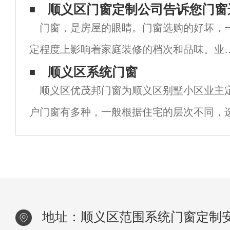
型材中的隔热条有效阻断室内外热量传递，
顺义区门窗定制公司告诉您门窗
门窗，是房屋的眼睛。门窗选购的好坏，
大降低了能耗，提升了家居的保温效果，尤
定程度上影响着家庭装修的档次和品味。业
适合寒冷或炎热地区使用。2. 高效隔音
们在选购的时候，一定要多逛逛，多跑跑，
顺义区系统门窗
顺义区优茂邦门窗为顺义区别墅小区业主
相比对，优中选优，这样方能觅到心仪的那
户门窗有多种，一般根据住宅的层次不同，
门窗。下面，顺义区门窗定制公司和大家讲
区别，在目前市面上，一般高端住宅安装的
年度
门窗居多，一方面这种门窗造型美观，同时
地址：顺义区范围系统门窗定制